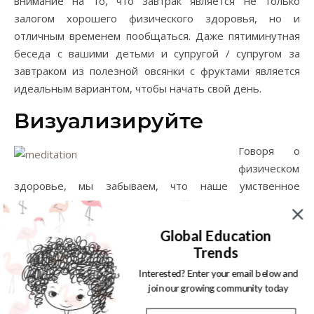
внимание на то, что завтрак является не только
залогом хорошего физического здоровья, но и
отличным временем пообщаться. Даже пятиминутная
беседа с вашими детьми и супругой / супругом за
завтраком из полезной овсянки с фруктами является
идеальным вариантом, чтобы начать свой день.
Визуализируйте
Говоря о
физическом
здоровье, мы забываем, что наше умственное
здоровье может дать трещину.
Утро – это отличное
время, чтобы уделить внимание своему Я
,
Global Education
поразмыслить и помедитировать. Выделите себе
Trends
несколько минут и попробуйте продумать ваш день
наперед, сосредоточившись на успехе, которого вы
Interested? Enter your email below and
join our growing community today
обязательно достигнете.