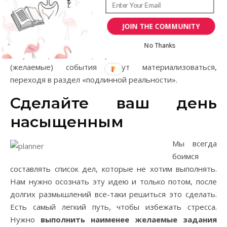
К слову, термин «
визуализация
» произошел от
латинского «
visualis
» и означает работу по
JOIN THE COMMUNITY
самовнушению и самосовершенствованию. В буддизме
для того чтобы достичь целей, обязательно нужно
No Thanks
визуализировать, в результате чего вымышленные
(желаемые) события могут материализоваться,
переходя в раздел «подлинной реальности».
Сделайте ваш день
насыщенным
Мы всегда
боимся
составлять список дел, которые не хотим выполнять.
Нам нужно осознать эту идею и только потом, после
долгих размышлений все-таки решиться это сделать.
Есть самый легкий путь, чтобы избежать стресса.
Нужно
выполнить наименее желаемые задания