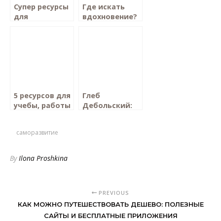
Супер ресурсы
Где искать
для
вдохновение?
полиглотов:
how to become
a polyglot
5 ресурсов для
Глеб
учебы, работы
Дебольский:
и отдыха
мои
откровения
саморазвитие
By
Ilona Proshkina
PREVIOUS
КАК МОЖНО ПУТЕШЕСТВОВАТЬ ДЕШЕВО: ПОЛЕЗНЫЕ
САЙТЫ И БЕСПЛАТНЫЕ ПРИЛОЖЕНИЯ